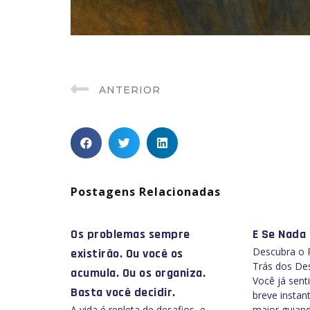
ANTERIOR
Postagens Relacionadas
Os problemas sempre
E Se Nada 
Descubra o 
existirão. Ou você os
Trás dos Des
acumula. Ou os organiza.
Você já sen
Basta você decidir.
breve instan
A vida é repleta de desafios, e
maior guian