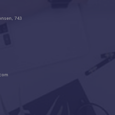
onsen, 743
.com